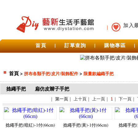
加入
首頁
|
訂單查詢
|
購物專區
|
首頁
>
>
拼布各類手把/皮片/裝飾配件
限量款編織手把
捻繩手把
扁仿皮辮子手把
｜
第一頁
｜ 上十頁｜ 上一頁｜
1
｜ 下一頁｜
捻繩手把(暗紅)-1付(66cm)
捻繩手把(黃)-1付(66cm)
捻繩手把(金