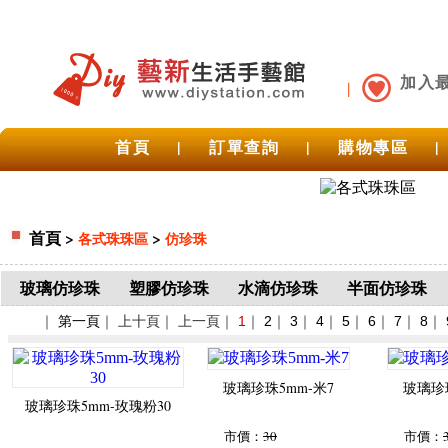
加入
首頁
|
訂單查詢
|
購物專區
|
首頁
>
>
各式珠珠區
仿珍珠
玻璃仿珍珠
塑膠仿珍珠
水滴仿珍珠
半面仿珍珠
｜
第一頁
｜ 上十頁｜ 上一頁｜
1
｜
2
｜
3
｜
4
｜
5
｜
6
｜
7
｜
8
｜
玻璃珍珠5mm-米7
玻璃珍珠
玻璃珍珠5mm-玫瑰粉30
市價：
30
市價：