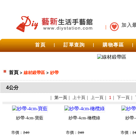
加入
首頁
|
訂單查詢
|
購物專區
|
首頁
>
>
線材緞帶區
紗帶
4公分
｜
第一頁
｜ 上十頁｜ 上一頁｜
1
｜ 下一頁｜
紗帶-4cm-寶藍
紗帶-4cm-橄欖綠
紗帶-
市價：
240
市價：
240
市價：
2