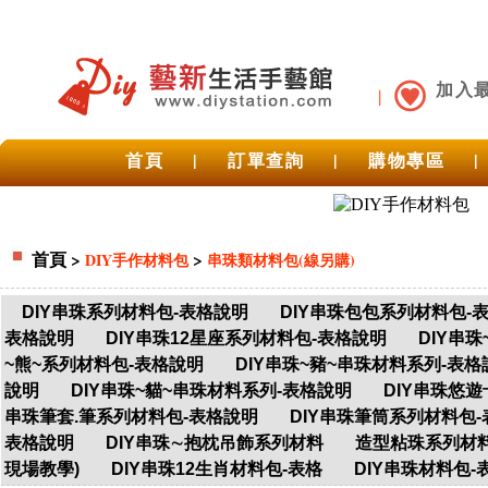
加入
首頁
|
訂單查詢
|
購物專區
|
首頁
>
>
DIY手作材料包
串珠類材料包(線另購)
DIY串珠系列材料包-表格說明
DIY串珠包包系列材料包-
表格說明
DIY串珠12星座系列材料包-表格說明
DIY串
~熊~系列材料包-表格說明
DIY串珠~豬~串珠材料系列-表格
說明
DIY串珠~貓~串珠材料系列-表格說明
DIY串珠悠
串珠筆套.筆系列材料包-表格說明
DIY串珠筆筒系列材料包
表格說明
DIY串珠∼抱枕吊飾系列材料
造型粘珠系列材
現場教學)
DIY串珠12生肖材料包-表格
DIY串珠材料包-