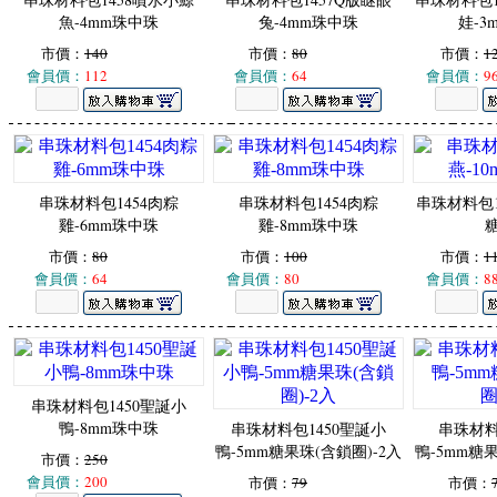
魚-4mm珠中珠
兔-4mm珠中珠
娃-3
市價：
140
市價：
80
市價：
1
會員價：
112
會員價：
64
會員價：
9
串珠材料包1454肉粽
串珠材料包1454肉粽
串珠材料包14
雞-6mm珠中珠
雞-8mm珠中珠
市價：
80
市價：
100
市價：
1
會員價：
64
會員價：
80
會員價：
8
串珠材料包1450聖誕小
鴨-8mm珠中珠
串珠材料包1450聖誕小
串珠材料
鴨-5mm糖果珠(含鎖圈)-2入
鴨-5mm糖果
市價：
250
會員價：
200
市價：
79
市價：