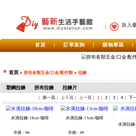
加入
首頁
|
訂單查詢
|
購物專區
|
首頁
>
>
拼布各類五金/口金/配件類
拉鍊
塑鋼拉鍊
拼布拉鍊
拉鍊片
｜
第一頁
｜ 上十頁｜ 上一頁｜
1
｜
2
｜
3
｜
4
｜
下
水滴拉鍊-18cm-咖啡
水滴拉鍊-13cm-咖啡
水滴拉鍊-
市價：
30
市價：
25