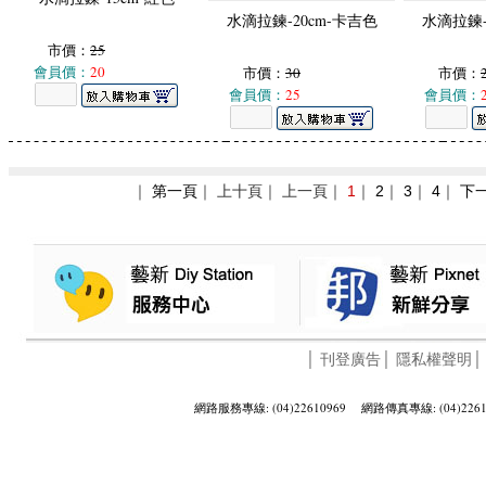
水滴拉鍊-20cm-卡吉色
水滴拉鍊-
市價：
25
會員價：
20
市價：
30
市價：
會員價：
25
會員價：
｜
第一頁
｜ 上十頁｜ 上一頁｜
1
｜
2
｜
3
｜
4
｜
下
│
刊登廣告
│
隱私權聲明
網路服務專線: (04)22610969 網路傳真專線: (04)2