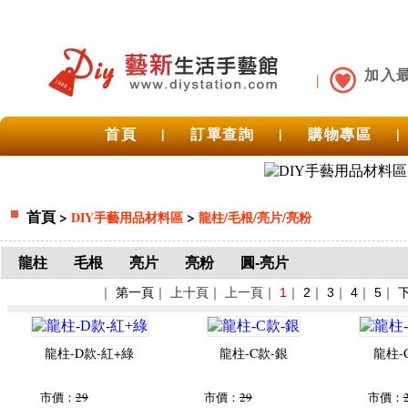
加入
首頁
|
訂單查詢
|
購物專區
|
首頁
>
>
DIY手藝用品材料區
龍柱/毛根/亮片/亮粉
龍柱
毛根
亮片
亮粉
圓-亮片
｜
第一頁
｜ 上十頁｜ 上一頁｜
1
｜
2
｜
3
｜
4
｜
5
｜
龍柱-D款-紅+綠
龍柱-C款-銀
龍柱-
市價：
29
市價：
29
市價：