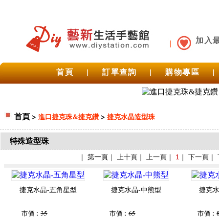
加入
首頁
|
訂單查詢
|
購物專區
|
首頁
>
>
進口捷克珠&捷克鑽
捷克水晶造型珠
特殊造型珠
｜
第一頁
｜ 上十頁｜ 上一頁｜
1
｜ 下一頁｜
捷克水晶-五角星型
捷克水晶-中熊型
捷克水
市價：
35
市價：
65
市價：