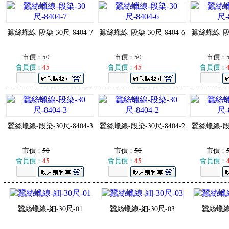
蠶絲蠟線-段染-30尺-8404-7
蠶絲蠟線-段染-30尺-8404-6
蠶絲蠟線-段染
市價：
50
市價：
50
市價：
會員價：
45
會員價：
45
會員價：
蠶絲蠟線-段染-30尺-8404-3
蠶絲蠟線-段染-30尺-8404-2
蠶絲蠟線-段染
市價：
50
市價：
50
市價：
會員價：
45
會員價：
45
會員價：
蠶絲蠟線-細-30尺-01
蠶絲蠟線-細-30尺-03
蠶絲蠟線-