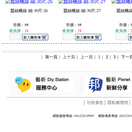
蠶絲蠟線-細-30尺-26
蠶絲蠟線-細-30尺-27
蠶絲蠟線-
市價：
35
市價：
35
市價：
會員價：
28
會員價：
28
會員價：
｜
第一頁
｜ 上十頁｜ 上一頁｜
1
｜
2
｜
3
｜
下一
│
刊登廣告
│
隱私權聲明
網路服務專線: (04)22610969 網路傳真專線: (04)2