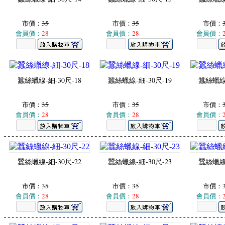
市價：
35
市價：
35
市價：
會員價：
28
會員價：
28
會員價：
蠶絲蠟線-細-30尺-18
蠶絲蠟線-細-30尺-19
蠶絲蠟線-
市價：
35
市價：
35
市價：
會員價：
28
會員價：
28
會員價：
蠶絲蠟線-細-30尺-22
蠶絲蠟線-細-30尺-23
蠶絲蠟線-
市價：
35
市價：
35
市價：
會員價：
28
會員價：
28
會員價：