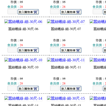
市價：
35
市價：
35
市價：
會員價：
28
會員價：
28
會員價：
蠶絲蠟線-細-30尺-06
蠶絲蠟線-細-30尺-07
蠶絲蠟線-
市價：
35
市價：
35
市價：
會員價：
28
會員價：
28
會員價：
蠶絲蠟線-細-30尺-10
蠶絲蠟線-細-30尺-11
蠶絲蠟線-
市價：
35
市價：
35
市價：
會員價：
28
會員價：
28
會員價：
蠶絲蠟線-細-30尺-14
蠶絲蠟線-細-30尺-15
蠶絲蠟線-