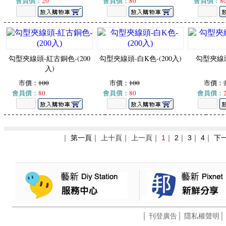
會員價：
20
會員價：
80
會員價：
8
勾型夾線頭-紅古銅色-(200
勾型夾線頭-白K色-(200入)
勾型夾線頭
入)
市價：
100
市價：
100
市價：
會員價：
80
會員價：
80
會員價：
｜
第一頁
｜ 上十頁｜ 上一頁｜
1
｜
2
｜
3
｜
4
｜
下
│
刊登廣告
│
隱私權聲明