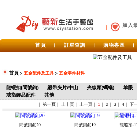
加入
首頁
|
訂單查詢
|
購物專區
|
首頁
>
>
五金配件及工具
五金零件材料
龍蝦扣(問號鉤)
緞帶夾片/中山
夾線頭(螞蟻)
羊眼
戒指飾品配件
其他
｜
第一頁
｜ 上十頁｜ 上一頁｜
1
｜
2
｜
3
｜
4
｜
下
問號鎖釦20
問號鎖釦19
龍蝦扣-1